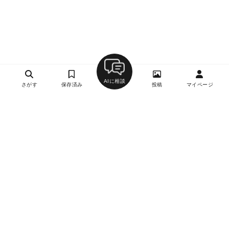
AIに相談
さがす
保存済み
投稿
マイページ