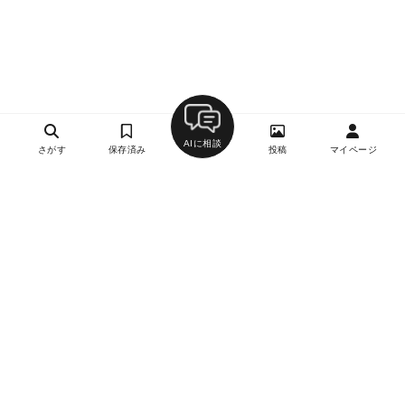
AIに相談
さがす
保存済み
投稿
マイページ