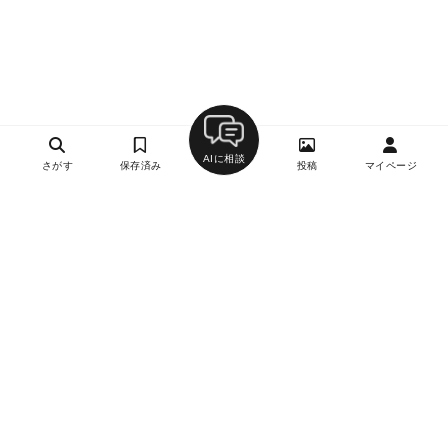
AIに相談
さがす
保存済み
投稿
マイページ