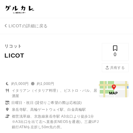
LICOTの詳細に戻る
リコット
LICOT
0
共有する
約5,000円
約1,000円
イタリアン（イタリア料理）、ビストロ・バル、居
酒屋
日曜日・祝日 (貸切りご希望の際は応相談)
泉岳寺駅、高輪ゲートウェイ駅、白金高輪駅
都営浅草線、京急線泉岳寺駅 A3出口より徒歩1分
※A3出口を出て左へ直進(ENEOSを通過)。三菱UFJ
銀行ATMを左折し50m先の所。