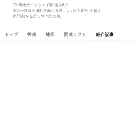
JR 高輪ゲートウェイ駅 徒歩6分
※第一京浜を田町方面に直進。1つ目の信号(高輪大
木戸跡)を左折し50m先の所。
トップ
投稿
地図
関連リスト
紹介記事