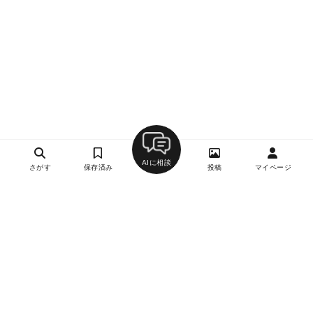
AIに相談
さがす
保存済み
投稿
マイページ