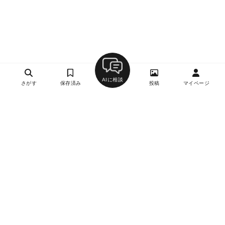
AIに相談
さがす
保存済み
投稿
マイページ