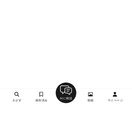
AIに相談
さがす
保存済み
投稿
マイページ