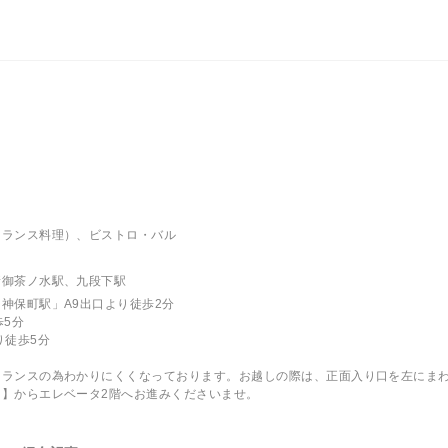
フランス料理）、ビストロ・バル
新御茶ノ水駅、九段下駅
神保町駅」A9出口より徒歩2分
歩5分
り徒歩5分
トランスの為わかりにくくなっております。お越しの際は、正面入り口を左にま
】からエレベータ2階へお進みくださいませ。