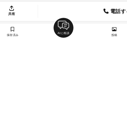
電話す
共有
AIに相談
保存済み
投稿
ラン