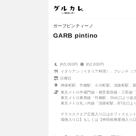
ガーブピンティーノ
GARB pintino
約5,000円
約2,000円
イタリアン（イタリア料理）、フレンチ（
日曜日
神保町駅、竹橋駅、小川町駅、淡路町駅、
東京メトロ半蔵門線・都営新宿線・三田線「
東京メトロ東西線「竹橋駅」3b出口より徒
東京メトロ丸ノ内線「淡路町駅」B7出口よ
テラススクエア正面入り口はオフィスエン
場側入り口】もしくは【神田税務署側入り口