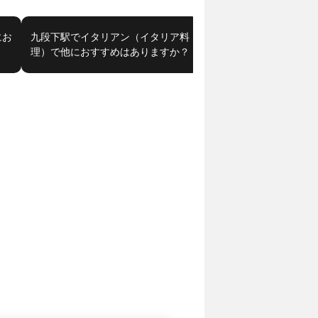
にお
九段下駅でイタリアン（イタリア料
小川町駅で予算5000円
理）で他におすすめはありますか？
てください。