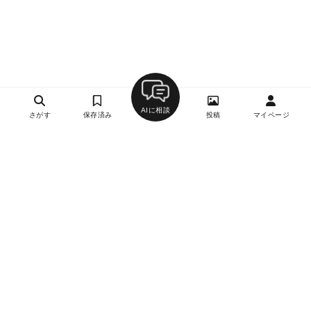
AIに相談
さがす
保存済み
投稿
マイページ