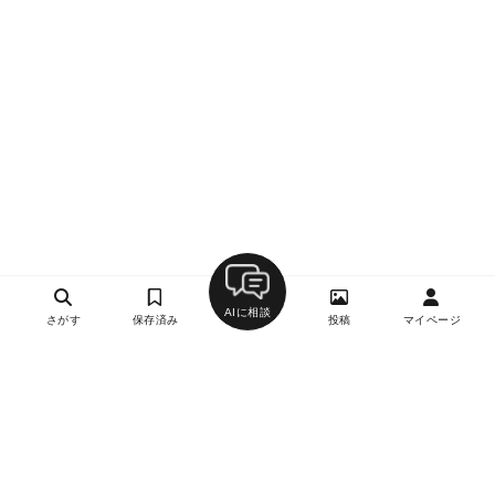
AIに相談
さがす
保存済み
投稿
マイページ