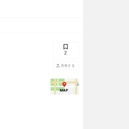
2
共有する