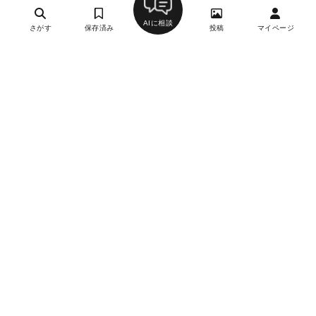
AIに相談
さがす
保存済み
投稿
マイページ
ヘルプ・お問い合わせ
エリア別デートにおすすめのレストラン