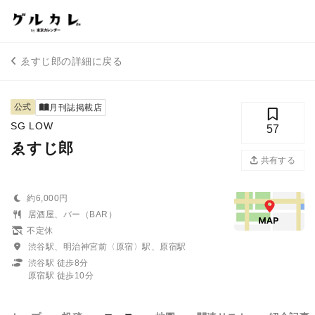
ゑすじ郎の詳細に戻る
公式
月刊誌掲載店
SG LOW
57
ゑすじ郎
共有する
約6,000円
居酒屋、バー（BAR）
不定休
渋谷駅、明治神宮前〈原宿〉駅、原宿駅
渋谷駅 徒歩8分
原宿駅 徒歩10分