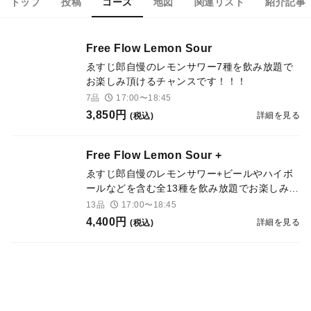
トップ
投稿
コース
地図
関連リスト
紹介記事
Free Flow Lemon Sour
ゑすじ郎自慢のレモンサワー7種を飲み放題で
お楽しみ頂けるチャンスです！！！
7品
17:00〜18:45
3,850円
詳細を見る
(税込)
Free Flow Lemon Sour +
ゑすじ郎自慢のレモンサワー+ビールやハイボ
ールなどを含む全13種を飲み放題でお楽しみ頂
けるチャンスです！！！
13品
17:00〜18:45
4,400円
詳細を見る
(税込)