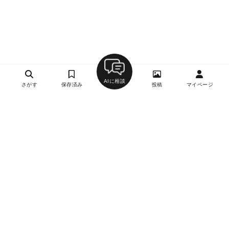
AIに相談
さがす
保存済み
投稿
マイページ