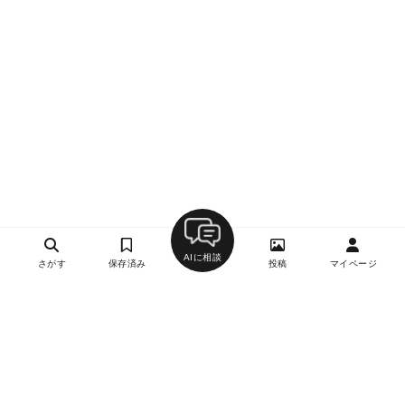
AIに相談
さがす
保存済み
投稿
マイページ