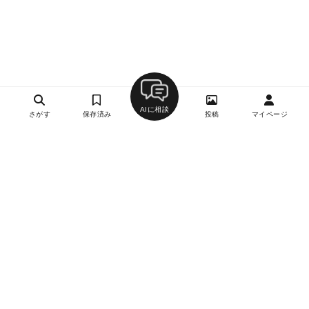
AIに相談
さがす
保存済み
投稿
マイページ