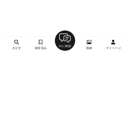
AIに相談
さがす
保存済み
投稿
マイページ