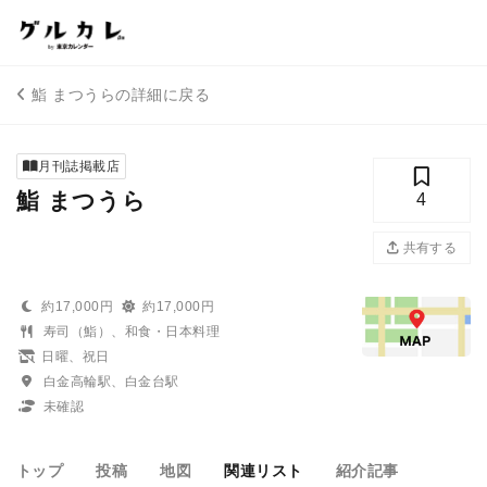
鮨 まつうらの詳細に戻る
月刊誌掲載店
鮨 まつうら
4
共有する
約17,000円
約17,000円
寿司（鮨）、和食・日本料理
日曜、祝日
白金高輪駅、白金台駅
未確認
トップ
投稿
地図
関連リスト
紹介記事