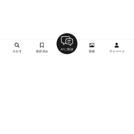
AIに相談
さがす
保存済み
投稿
マイページ