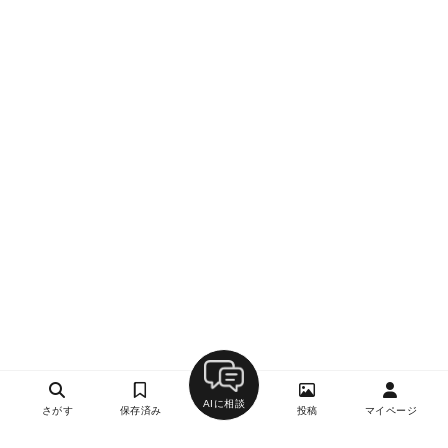
AIに相談
さがす
保存済み
投稿
マイページ