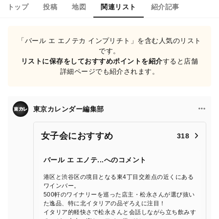
トップ
投稿
地図
関連リスト
紹介記事
「バール エ エノテカ インプリチト」を含む人気のリスト
です。
リストに保存をしておすすめポイントを紹介
すると店舗
詳細ページでも紹介されます。
東京カレンダー編集部
女子会におすすめ
318
バール エ エノテ...へのコメント
港区と渋谷区の境目となる東4丁目交差点の近くにある
ワインバー。
500軒のワイナリーを巡った店主・松永さんが選び抜い
た逸品、特に北イタリアの品ぞろえに注目！
イタリア的軽快さで松永さんと会話しながら立ち飲みす