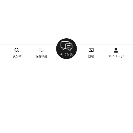
AIに相談
さがす
保存済み
投稿
マイページ