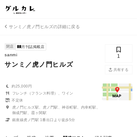
サンミ／虎ノ門ヒルズの詳細に戻る
閉店
月刊誌掲載店
sanmi
1
サンミ／虎ノ門ヒルズ
共有する
約25,000円
フレンチ（フランス料理）、ワイン
不定休
虎ノ門ヒルズ駅、虎ノ門駅、神谷町駅、内幸町駅、
御成門駅、霞ヶ関駅
銀座線虎ノ門駅 1番出口より徒歩5分