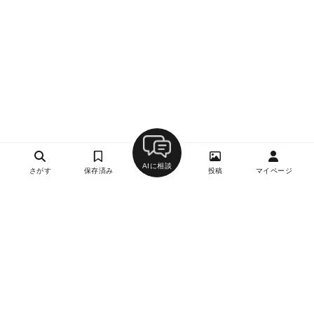
AIに相談
さがす
保存済み
投稿
マイページ