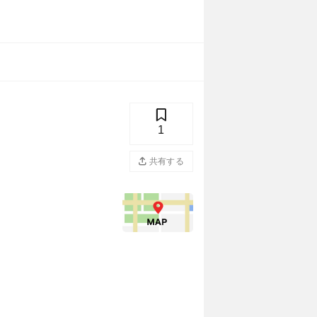
1
共有する