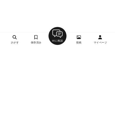
AIに相談
さがす
保存済み
投稿
マイページ