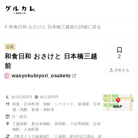
和食日和 おさけと 日本橋三越前の詳細に戻る
公式
和食日和 おさけと 日本橋三越
2
前
共有する
wasyokubiyori_osaketo
約10,000円
約2,000円
和食・日本料理、海鮮・シーフード、居酒屋、日本
酒・焼酎、刺身・海鮮丼
日・祝日
三越前駅、新日本橋駅、神田駅、小伝馬町駅、日本
橋駅、人形町駅
【東京メトロ銀座線】「三越前」駅A9出口直結 徒