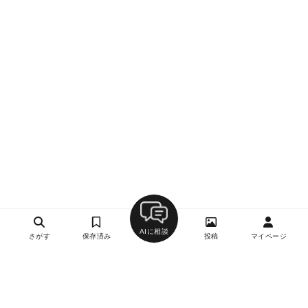
AIに相談
さがす
保存済み
投稿
マイページ