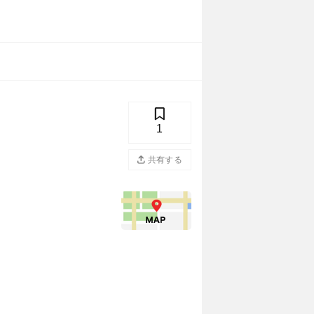
1
共有する