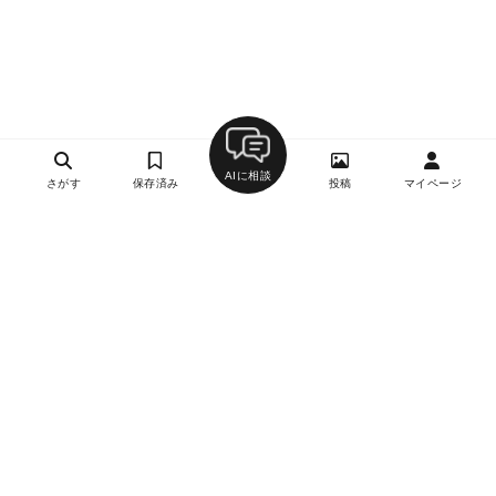
AIに相談
さがす
保存済み
投稿
マイページ