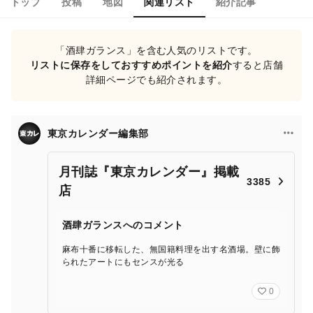
トップ
投稿
地図
関連リスト
紹介記事
「酒肆ガランス」を含む人気のリストです。
リストに保存をしておすすめポイントを紹介
すると店舗
詳細ページでも紹介されます。
東京カレンダー編集部
月刊誌『東京カレンダー』掲載
3385
店
酒肆ガランスへのコメント
麻布十番に移転した、無国籍料理を出す名酒場。壁に飾
られたアートにもセンスが光る
0