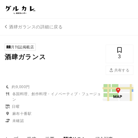
酒肆ガランスの詳細に戻る
月刊誌掲載店
酒肆ガランス
3
共有する
約9,000円
各国料理、創作料理・イノベーティブ・フュージョ
ン
日曜
麻布十番駅
未確認