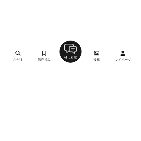
AIに相談
さがす
保存済み
投稿
マイページ