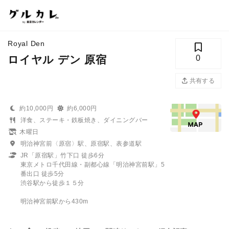
Royal Den
ロイヤル デン 原宿
0
共有する
約10,000円
約6,000円
洋食、ステーキ・鉄板焼き、ダイニングバー
木曜日
明治神宮前〈原宿〉駅、原宿駅、表参道駅
JR「原宿駅」竹下口 徒歩6分
東京メトロ千代田線・副都心線「明治神宮前駅」5
番出口 徒歩5分
渋谷駅から徒歩１５分
明治神宮前駅から430m