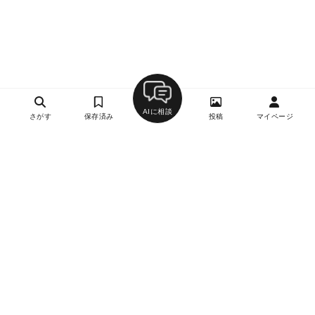
AIに相談
さがす
保存済み
投稿
マイページ