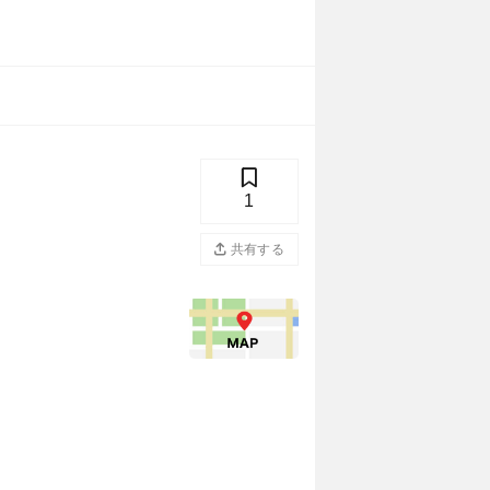
1
共有する