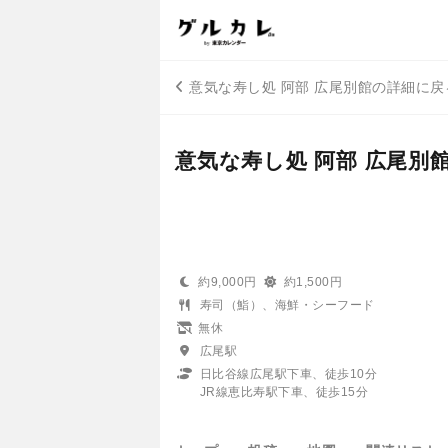
意気な寿し処 阿部 広尾別館の詳細に戻
意気な寿し処 阿部 広尾別
約9,000円
約1,500円
寿司（鮨）、海鮮・シーフード
無休
広尾駅
日比谷線広尾駅下車、徒歩10分
JR線恵比寿駅下車、徒歩15分