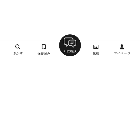
AIに相談
さがす
保存済み
投稿
マイページ