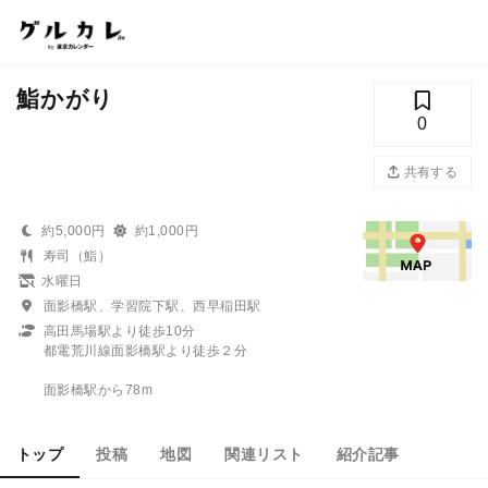
鮨かがり
0
共有する
約5,000円
約1,000円
寿司（鮨）
水曜日
面影橋駅、学習院下駅、西早稲田駅
高田馬場駅より徒歩10分
都電荒川線面影橋駅より徒歩２分
面影橋駅から78m
トップ
投稿
地図
関連リスト
紹介記事