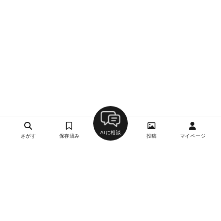
AIに相談
さがす
保存済み
投稿
マイページ