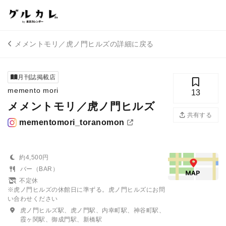
メメントモリ／虎ノ門ヒルズの詳細に戻る
月刊誌掲載店
memento mori
13
メメントモリ／虎ノ門ヒルズ
共有する
mementomori_toranomon
約4,500円
バー（BAR）
不定休
※虎ノ門ヒルズの休館日に準ずる。虎ノ門ヒルズにお問
い合わせください
虎ノ門ヒルズ駅、虎ノ門駅、内幸町駅、神谷町駅、
霞ヶ関駅、御成門駅、新橋駅