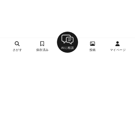
AIに相談
さがす
保存済み
投稿
マイページ