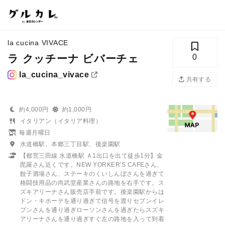
la cucina VIVACE
ラ クッチーナ ビバーチェ
0
la_cucina_vivace
共有する
約4,000円
約1,000円
イタリアン（イタリア料理）
毎週月曜日
水道橋駅、本郷三丁目駅、後楽園駅
【都営三田線 水道橋駅 Ａ1出口を出て徒歩1分】金
毘羅さん近くです。NEW YORKER'S CAFEさん、
餃子酒場さん、ステーキのくいしんぼさんを過ぎて
格闘技用品の尚武堂産業さんの路地を右手です。ス
ズキアリーナさん販売店手前です。後楽園駅からは
ドン・キホーテを通り過ぎて信号を渡りセブンイレ
ブンさんを通り過ぎローソンさんを過ぎたらスズキ
アリーナさんを通り過ぎすぐ左の路地を入って到着