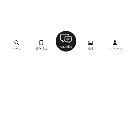
AIに相談
さがす
保存済み
投稿
マイページ