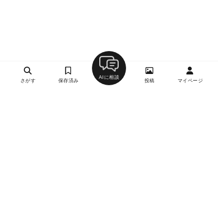
AIに相談
さがす
保存済み
投稿
マイページ