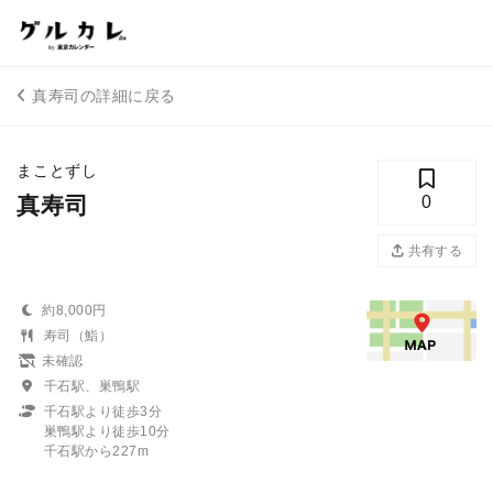
真寿司の詳細に戻る
まことずし
真寿司
0
共有する
約8,000円
寿司（鮨）
未確認
千石駅、巣鴨駅
千石駅より徒歩3分
巣鴨駅より徒歩10分
千石駅から227m