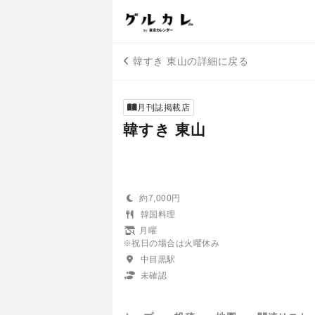
韓すき 東山の詳細に戻る
月刊誌掲載店
韓すき 東山
約7,000円
韓国料理
月曜
※祝日の場合は火曜休み
中目黒駅
未確認