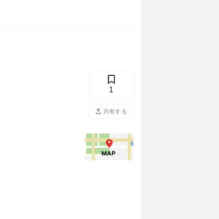
1
共有する