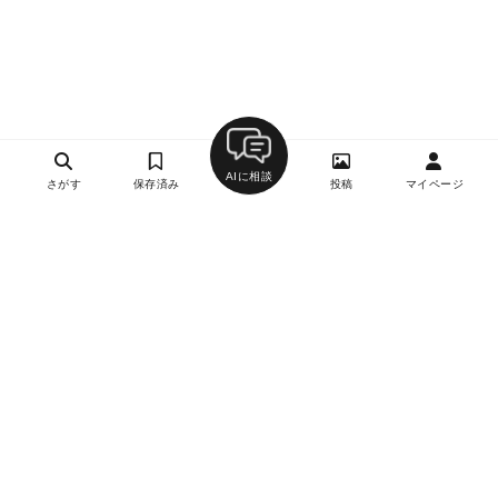
AIに相談
さがす
保存済み
投稿
マイページ