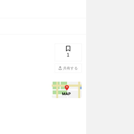
1
共有する