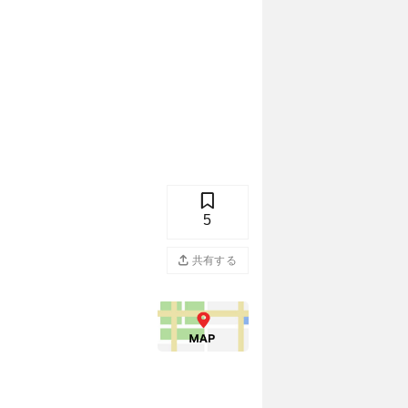
5
共有する