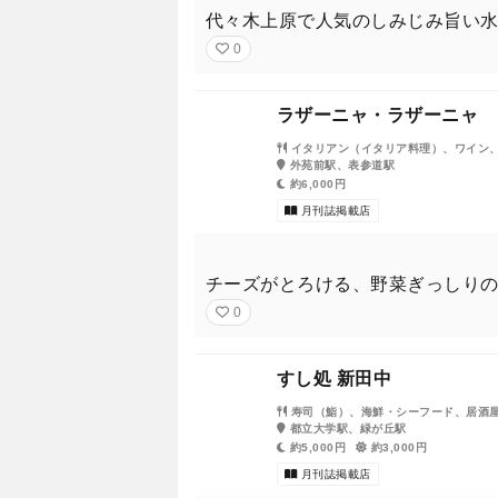
代々木上原で人気のしみじみ旨い
0
ラザーニャ・ラザーニャ
イタリアン（イタリア料理）、ワイン
外苑前駅、表参道駅
約6,000円
月刊誌掲載店
チーズがとろける、野菜ぎっしり
0
すし処 新田中
寿司（鮨）、海鮮・シーフード、居酒
都立大学駅、緑が丘駅
約5,000円
約3,000円
月刊誌掲載店