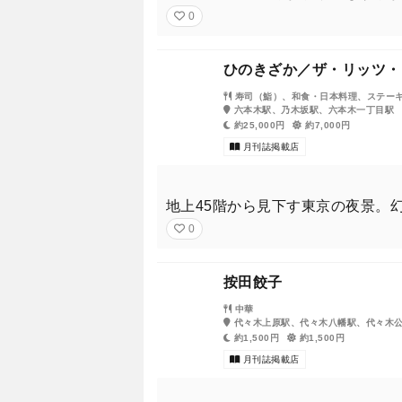
0
ひのきざか／ザ・リッツ・
寿司（鮨）、和食・日本料理、ステー
六本木駅、乃木坂駅、六本木一丁目駅
約25,000円
約7,000円
月刊誌掲載店
地上45階から見下す東京の夜景。
0
按田餃子
中華
代々木上原駅、代々木八幡駅、代々木
約1,500円
約1,500円
月刊誌掲載店