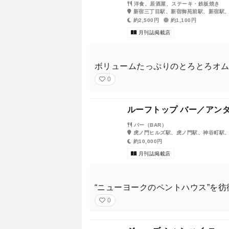
洋食、居酒屋、ステーキ・鉄板焼き
新宿三丁目駅、新宿御苑前駅、新宿駅
約2,500円
約1,100円
月刊誌掲載店
ボリュームたっぷりのとろとろオ
0
ルーフトップ バー／アンダ
バー（BAR）
虎ノ門ヒルズ駅、虎ノ門駅、神谷町駅
約10,000円
月刊誌掲載店
“ニューヨークのペントハウス”を
0