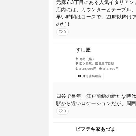
元麻布3丁目にある人気イタリアン
店内には、カウンターとテーブル
早い時間はコースで、21時以降は
のだ！
0
すし匠
寿司（鮨）
四ツ谷駅、四谷三丁目駅
約35,000円
約2,500円
月刊誌掲載店
四谷で長年、江戸前鮨の新たな時
駅から近いロケーションだが、周
0
ビフテキ家あづま