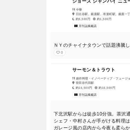
ジョーズ シャンハイ ニュ
中華
日比谷駅、銀座駅、有楽町駅、銀座一
約5,500円
約1,500円
月刊誌掲載店
ＮＹのチャイナタウンで話題沸騰
0
サーモン＆トラウト
創作料理・イノベーティブ・フュージ
世田谷代田駅
約16,500円
約16,500円
月刊誌掲載店
下北沢駅からは徒歩10分強。茶沢
シェフ・中村さんが手がける料理
ガレージ風の店内から今夜も柔ら