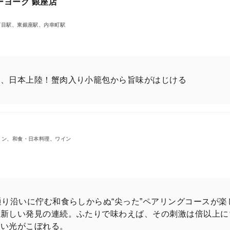
ーヨーク 銀座店
丁目駅、東銀座駅、内幸町駅
し、日本上陸！蟹肉入り小籠包から旨味がはじける
ョン、和食・日本料理、ワイン
通り沿いに佇む和食らしからぬ“尖った”ペアリングコースが楽
は新しい発見の連続。ふたりで味わえば、その刺激は倍以上に
かい光がこぼれる。