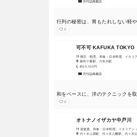
月刊誌掲載店
行列の秘密は、胃もたれしない軽
0
可不可 KAFUKA TOKYO
懐石・割烹、和食・日本料理、イタリ
麻布十番駅、六本木駅
約10,000円
月刊誌掲載店
和をベースに、洋のテクニックを
0
オトナノイザカヤ中戸川
居酒屋、和食・日本料理、イタリアン
代々木上原駅、代々木八幡駅、代々木