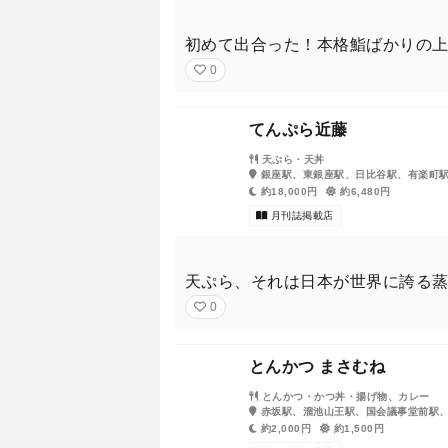
初めて出合った！本格鮨ばかりの
0
てんぷら近藤
天ぷら・天丼
銀座駅、東銀座駅、日比谷駅、有楽町
約18,000円
約6,480円
月刊誌掲載店
天ぷら、それは日本が世界に誇る
0
とんかつ まさむね
とんかつ・かつ丼・揚げ物、カレー
赤坂駅、溜池山王駅、国会議事堂前駅
約2,000円
約1,500円