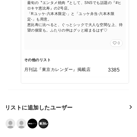
最旬の〝エンタメ焼肉〞として、SNSでも話題の『#ヒ
ロキヤ恵比寿』の2号店。
「Rユッケ-六本木限定-」と「ユッケ弁当-六本木限
定-」も用意。
恵比寿に比べると、ぐっとシックで大人な空間な上、待
望の個室も。ふたりの仲はグッと縮まるはず♡
0
その他のリスト
月刊誌『東京カレンダー』掲載店
3385
リストに追加したユーザー