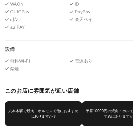
WAON
iD
QUICPay
PayPay
d払い
楽天ペイ
au PAY
設備
無料Wi-Fi
電源あり
禁煙
このお店に雰囲気が近い店舗
六本木駅で焼肉・ホルモンで他におすすめ
予算10000円の焼肉・ホルモ
はありますか？
すめはありますか？