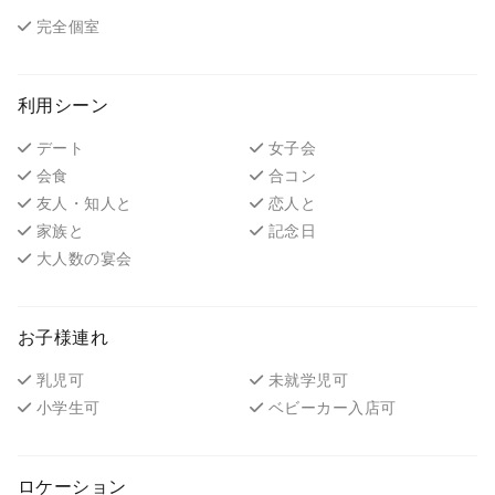
完全個室
利用シーン
デート
女子会
会食
合コン
友人・知人と
恋人と
家族と
記念日
大人数の宴会
お子様連れ
乳児可
未就学児可
小学生可
ベビーカー入店可
ロケーション