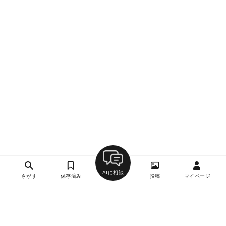
AIに相談
さがす
保存済み
投稿
マイページ