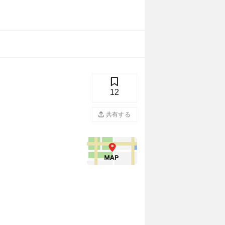
12
共有する