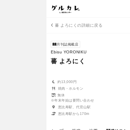
蕃 よろにくの詳細に戻る
月刊誌掲載店
Ebisu YORONIKU
蕃 よろにく
約13,000円
焼肉・ホルモン
無休
※年末年始は要問い合わせ
恵比寿駅、代官山駅
恵比寿駅から170m