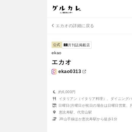
エカオの詳細に戻る
公式
月刊誌掲載店
ekao
エカオ
ekao0313
約6,000円
イタリアン（イタリア料理）、ダイニング
日曜日(月曜日が祝日の場合は日曜日営業、
恵比寿駅、代官山駅
JR山手線ほか恵比寿駅から徒歩1分