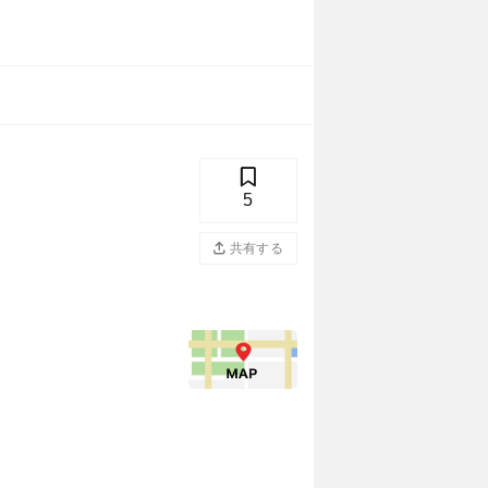
5
共有する