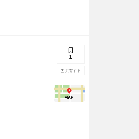
1
共有する