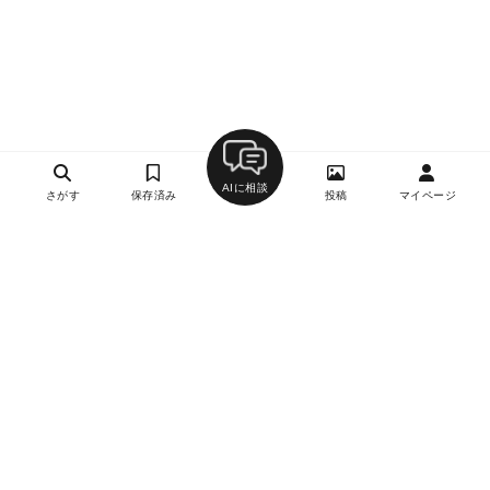
AIに相談
さがす
保存済み
投稿
マイページ