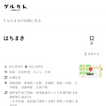
はちまきの詳細に戻る
はちまき
0
共有する
約5,000円
約1,000円
和食・日本料理、天ぷら・天丼
火曜定休
神保町駅、新御茶ノ水駅、竹橋駅、御茶ノ水駅、小
川町駅、淡路町駅、九段下駅
都営地下鉄三田線・新宿線東京メトロ半蔵門線【神
保町駅】徒歩2分
ＪＲ中央線・総武線【御茶ノ水駅】御茶ノ水橋口 徒
歩5分