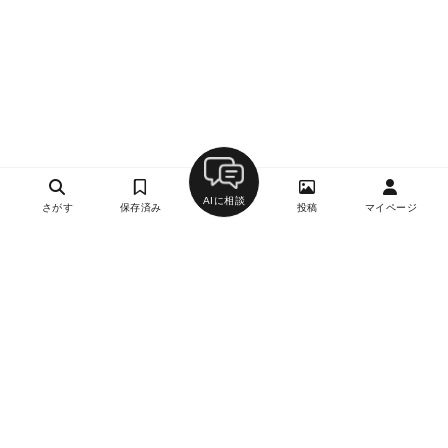
AIに相談
さがす
保存済み
投稿
マイページ