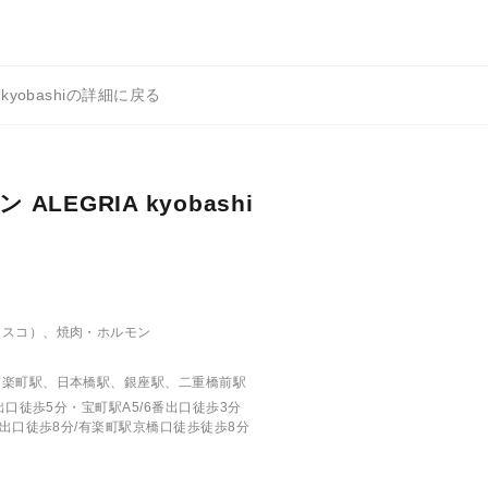
kyobashiの詳細に戻る
EGRIA kyobashi
ラスコ）、焼肉・ホルモン
有楽町駅、日本橋駅、銀座駅、二重橋前駅
出口徒歩5分・宝町駅A5/6番出口徒歩3分
1出口徒歩8分/有楽町駅京橋口徒歩徒歩8分