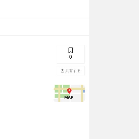
0
共有する