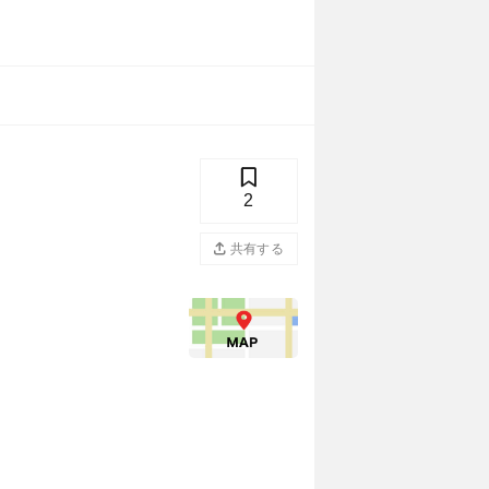
2
共有する